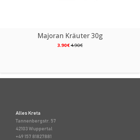
Majoran Kräuter 30g
3.90€
4.90€
Alles Kreta
Tannenbergstr. 57
42103 Wuppertal
+49 157 81827881