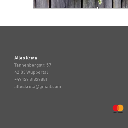
Alles Kreta
Tannenbergstr. 57
42103 Wuppertal
+49 157 81827881
alleskreta@gmail.com