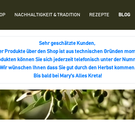
OP
NACHHALTIGKEIT & TRADITION
REZEPTE
BLOG
Sehr geschätzte Kunden,
er Produkte über den Shop ist aus technischen Gründen mom
dukten können Sie sich jederzeit telefonisch unter der Nu
Wir wünschen Ihnen dass Sie gut durch den Herbst kommen
Bis bald bei Mary's Alles Kreta!