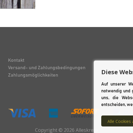
Kontakt
Versand- und Zahlungsbedingungen
Diese Web
Zahlungsmöglichkeiten
Auf unserer We
notwendig und g
uns, die Webs
entscheiden, we
Alle Cookies 
Copyright © 2026 Alleskreta