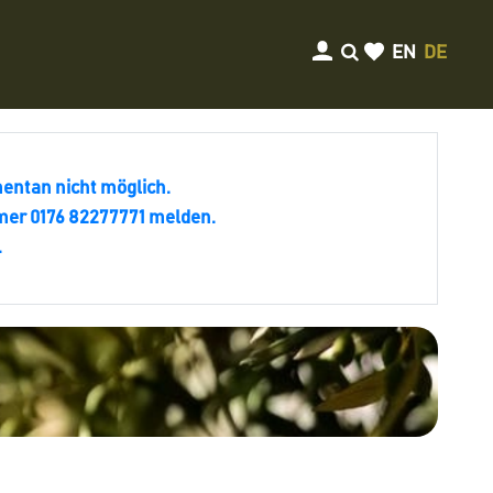
EN
DE
entan nicht möglich.
mmer 0176 82277771 melden.
.