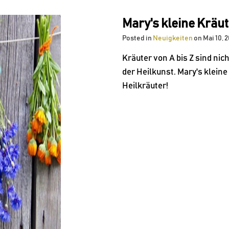
Mary's kleine Kräu
Posted in
Neuigkeiten
on Mai 10, 
Kräuter von A bis Z sind nic
der Heilkunst. Mary's kleine 
Heilkräuter!