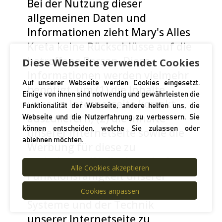
Bei der Nutzung dieser
allgemeinen Daten und
Informationen zieht Mary's Alles
Kreta keine Rückschlüsse auf die
betroffene Person. Diese
Diese Webseite verwendet Cookies
Informationen werden vielmehr
Auf unserer Webseite werden Cookies eingesetzt.
benötigt, um (1) die Inhalte
Einige von ihnen sind notwendig und gewährleisten die
unserer Internetseite korrekt
Funktionalität der Webseite, andere helfen uns, die
auszuliefern, (2) die Inhalte
Webseite und die Nutzerfahrung zu verbessern. Sie
können entscheiden, welche Sie zulassen oder
unserer Internetseite sowie die
ablehnen möchten.
Werbung für diese zu
optimieren, (3) die dauerhafte
Alle Cookies akzeptieren
Funktionsfähigkeit unserer
informationstechnologischen
Cookies anpassen
Systeme und der Technik
unserer Internetseite zu