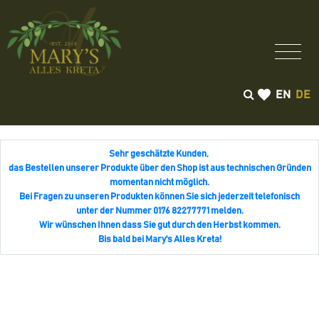
EN
DE
Sehr geschätzte Kunden,
das Bestellen unserer Produkte über den Shop ist aus technischen Gründen
momentan nicht möglich.
Bei Fragen zu unseren Produkten können Sie sich jederzeit telefonisch
unter der Nummer 0176 82277771 melden.
Wir wünschen Ihnen dass Sie gut durch den Herbst kommen.
Bis bald bei Mary's Alles Kreta!